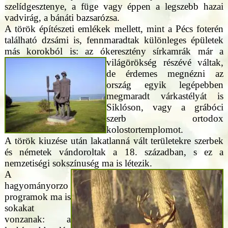
szelídgesztenye, a füge vagy éppen a legszebb hazai
vadvirág, a bánáti bazsarózsa.
A török építészeti emlékek mellett, mint a Pécs foterén
található dzsámi is, fennmaradtak különleges épületek
más korokból is: az ókeresztény
sírkamrák már a
világörökség részévé váltak,
de érdemes megnézni az
ország egyik legépebben
megmaradt várkastélyát is
Siklóson, vagy a grábóci
szerb ortodox
kolostortemplomot.
A török kiuzése után lakatlanná vált területekre szerbek
és németek vándoroltak a 18. században, s ez a
nemzetiségi sokszínuség ma is létezik.
A
hagyományorzo
programok ma is
sokakat
vonzanak: a