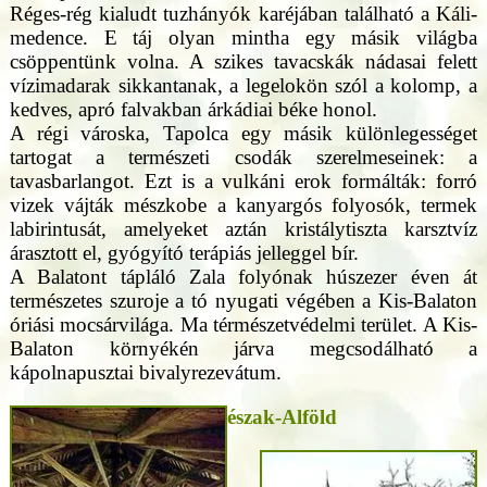
Réges-rég kialudt tuzhányók karéjában található a Káli-
medence. E táj olyan mintha egy másik világba
csöppentünk volna. A szikes tavacskák nádasai felett
vízimadarak sikkantanak, a legelokön szól a kolomp, a
kedves, apró falvakban árkádiai béke honol.
A régi városka, Tapolca egy másik különlegességet
tartogat a természeti csodák szerelmeseinek: a
tavasbarlangot. Ezt is a vulkáni erok formálták: forró
vizek vájták mészkobe a kanyargós folyosók, termek
labirintusát, amelyeket aztán kristálytiszta karsztvíz
árasztott el, gyógyító terápiás jelleggel bír.
A Balatont tápláló Zala folyónak húszezer éven át
természetes szuroje a tó nyugati végében a Kis-Balaton
óriási mocsárvilága. Ma térmészetvédelmi terület. A Kis-
Balaton környékén járva megcsodálható a
kápolnapusztai bivalyrezevátum.
észak-Alföld