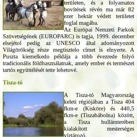
területen, és a folyamatos
bovítések révén ma már 82
ezer hektár védett területet
foglal magába.
Az Európai Nemzeti Parkok
Szövetségének (EUROPARC) is tagja, 1999. december
elsejétol pedig az UNESCO által adományozott
Világörökség része megtisztelo címet is elnyerte. A
Puszta kiemelkedo példája a több évezrede folyó
tradicionális földhasználatnak, amely ember és természet
tartós együttélését tette lehetové.
Tisza-tó
A Tisza-tó Magyarország
keleti régiójában a Tisza 404
fkm-e (Kisköre) és 440,5
fkm-e (Tiszabábolna) között,
a Tisza hullámterében
kialakított mesterséges
víztározó.