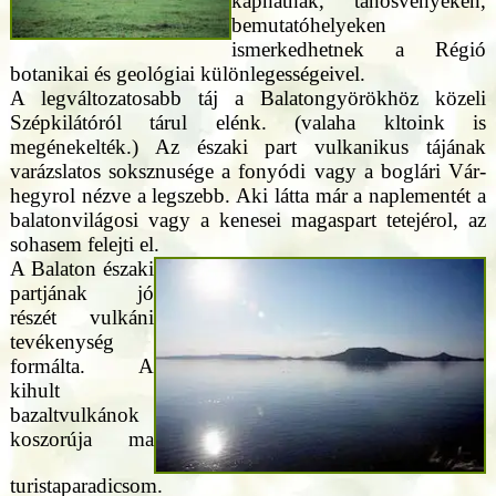
kaphatnak, tanösvényeken,
bemutatóhelyeken
ismerkedhetnek a Régió
botanikai és geológiai különlegességeivel.
A legváltozatosabb táj a Balatongyörökhöz közeli
Szépkilátóról tárul elénk. (valaha kltoink is
megénekelték.) Az északi part vulkanikus tájának
varázslatos soksznusége a fonyódi vagy a boglári Vár-
hegyrol nézve a legszebb. Aki látta már a naplementét a
balatonvilágosi vagy a kenesei magaspart tetejérol, az
sohasem felejti el.
A Balaton északi
partjának jó
részét vulkáni
tevékenység
formálta. A
kihult
bazaltvulkánok
koszorúja ma
turistaparadicsom.