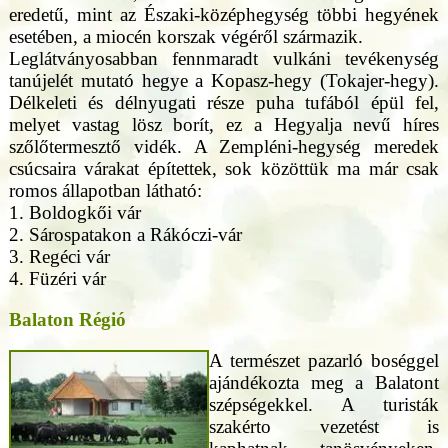
eredetű, mint az Északi-középhegység többi hegyének
esetében, a miocén korszak végéről származik.
Leglátványosabban fennmaradt vulkáni tevékenység
tanújelét mutató hegye a Kopasz-hegy (Tokajer-hegy).
Délkeleti és délnyugati része puha tufából épül fel,
melyet vastag lösz borít, ez a Hegyalja nevű híres
szőlőtermesztő vidék. A Zempléni-hegység meredek
csúcsaira várakat építettek, sok közöttük ma már csak
romos állapotban látható:
1. Boldogkői vár
2. Sárospatakon a Rákóczi-vár
3. Regéci vár
4. Füzéri vár
Balaton Régió
A természet pazarló boséggel
ajándékozta meg a Balatont
szépségekkel. A turisták
szakérto vezetést is