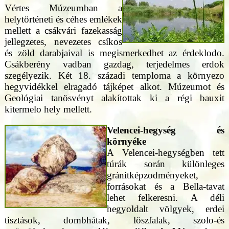
Vértes Múzeumban a
helytörténeti és céhes emlékek
mellett a csákvári fazekasság
jellegzetes, nevezetes csíkos
és zöld darabjaival is megismerkedhet az érdeklodo.
Csákberény vadban gazdag, terjedelmes erdok
szegélyezik. Két 18. századi temploma a környezo
hegyvidékkel elragadó tájképet alkot. Múzeumot és
Geológiai tanösvényt alakítottak ki a régi bauxit
kitermelo hely mellett.
Velencei-hegység és
környéke
A Velencei-hegységben tett
túrák során különleges
gránitképzodményeket,
forrásokat és a Bella-tavat
lehet felkeresni. A déli
hegyoldalt völgyek, erdei
tisztások, dombhátak, löszfalak, szolo-és