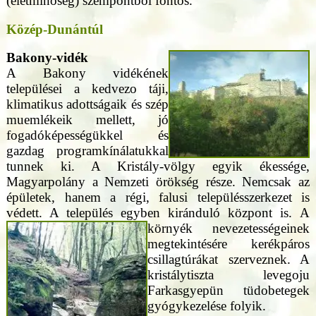
(életminoség) szempontból fontos.
Közép-Dunántúl
Bakony-vidék
A Bakony vidékének
települései a kedvezo táji,
klimatikus adottságaik és szép
muemlékeik mellett, jó
fogadóképességükkel és
gazdag programkínálatukkal
tunnek ki. A Kristály-völgy egyik ékessége,
Magyarpolány a Nemzeti örökség része. Nemcsak az
épületek, hanem a régi, falusi településszerkezet is
védett. A település egyben kiránduló központ is.
A
környék nevezetességeinek
megtekintésére kerékpáros
csillagtúrákat szerveznek. A
kristálytiszta levegoju
Farkasgyepün tüdobetegek
gyógykezelése folyik.