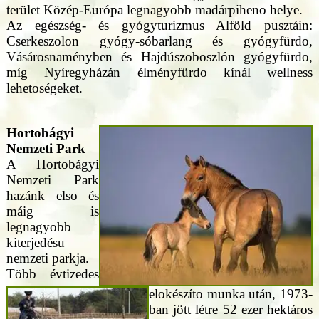
terület Közép-Európa legnagyobb madárpiheno helye.
Az egészség- és gyógyturizmus Alföld pusztáin:
Cserkeszolon gyógy-sóbarlang és gyógyfürdo,
Vásárosnaményben és Hajdúszoboszlón gyógyfürdo,
míg Nyíregyházán élményfürdo kínál wellness
lehetoségeket.
Hortobágyi
Nemzeti Park
A Hortobágyi
Nemzeti Park
hazánk elso és
máig is
legnagyobb
kiterjedésu
nemzeti parkja.
Több évtizedes
elokészíto munka után, 1973-
ban jött létre 52 ezer hektáros