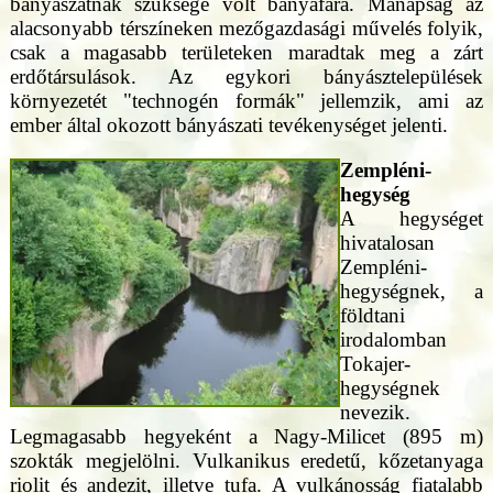
bányászatnak szüksége volt bányafára. Manapság az
alacsonyabb térszíneken mezőgazdasági művelés folyik,
csak a magasabb területeken maradtak meg a zárt
erdőtársulások. Az egykori bányásztelepülések
környezetét "technogén formák" jellemzik, ami az
ember által okozott bányászati tevékenységet jelenti.
Zempléni-
hegység
A hegységet
hivatalosan
Zempléni-
hegységnek, a
földtani
irodalomban
Tokajer-
hegységnek
nevezik.
Legmagasabb hegyeként a Nagy-Milicet (895 m)
szokták megjelölni. Vulkanikus eredetű, kőzetanyaga
riolit és andezit, illetve tufa. A vulkánosság fiatalabb