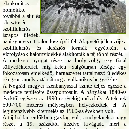
glaukonitos
homokkő,
továbbá a slir és
pleisztocén
szoliflukciós
iszapos üledék,
az úgynevezett palóc lösz építi fel. Alapvető jellemzője a
szoliflukciós és deráziós formák, egyébként a
vízfolyások halomvidékké alakították a táj többi részét.
A medence nyugat része, az Ipoly-völgy egy fiatal
süllyedékterület, míg keleti, Salgótarján térsége egy
fokozatosan emelkedő, barnaszenet tartalmazó üledékes
rétegsor, amely aztán átmegy vulkanikus hegységbe.
A Nógrád megyei szénbányászat szinte teljes egésze a
medence területére összpontosult. A bányákat 1840-es
évektől egészen az 1990-es évekig művelték. A telepek
600-700 méteres mélységben helyezkedtek el. A
legintenzívebb kitermelés az 1960-as években volt.
A táj hajdan erdőkben gazdag volt, amelyeknek a nagy
részét a 19. századtól kezdve kivágták, mert a