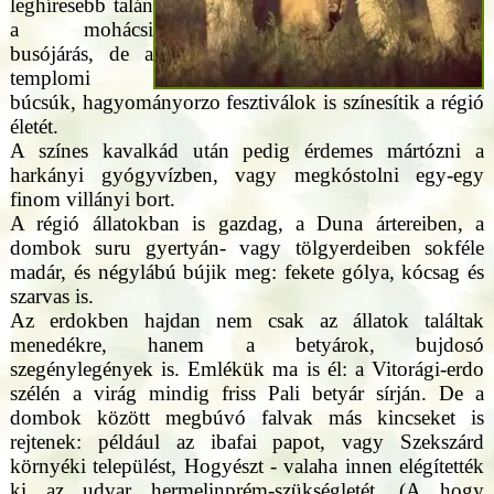
leghíresebb talán
a mohácsi
busójárás, de a
templomi
búcsúk, hagyományorzo fesztiválok is színesítik a régió
életét.
A színes kavalkád után pedig érdemes mártózni a
harkányi gyógyvízben, vagy megkóstolni egy-egy
finom villányi bort.
A régió állatokban is gazdag, a Duna ártereiben, a
dombok suru gyertyán- vagy tölgyerdeiben sokféle
madár, és négylábú bújik meg: fekete gólya, kócsag és
szarvas is.
Az erdokben hajdan nem csak az állatok találtak
menedékre, hanem a betyárok, bujdosó
szegénylegények is. Emlékük ma is él: a Vitorági-erdo
szélén a virág mindig friss Pali betyár sírján. De a
dombok között megbúvó falvak más kincseket is
rejtenek: például az ibafai papot, vagy Szekszárd
környéki települést, Hogyészt - valaha innen elégítették
ki az udvar hermelinprém-szükségletét. (A hogy