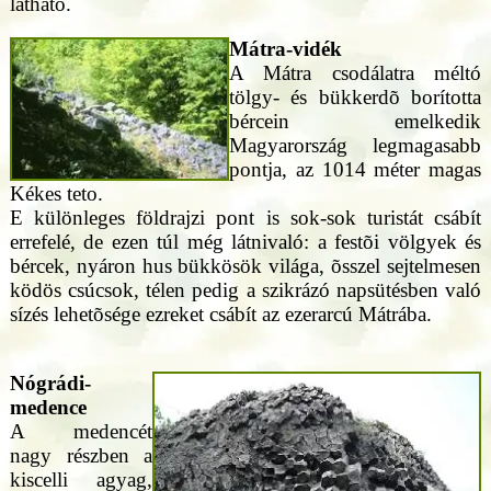
látható.
Mátra-vidék
A Mátra csodálatra méltó
tölgy- és bükkerdõ borította
bércein emelkedik
Magyarország legmagasabb
pontja, az 1014 méter magas
Kékes teto.
E különleges földrajzi pont is sok-sok turistát csábít
errefelé, de ezen túl még látnivaló: a festõi völgyek és
bércek, nyáron hus bükkösök világa, õsszel sejtelmesen
ködös csúcsok, télen pedig a szikrázó napsütésben való
sízés lehetõsége ezreket csábít az ezerarcú Mátrába.
Nógrádi-
medence
A medencét
nagy részben a
kiscelli agyag,