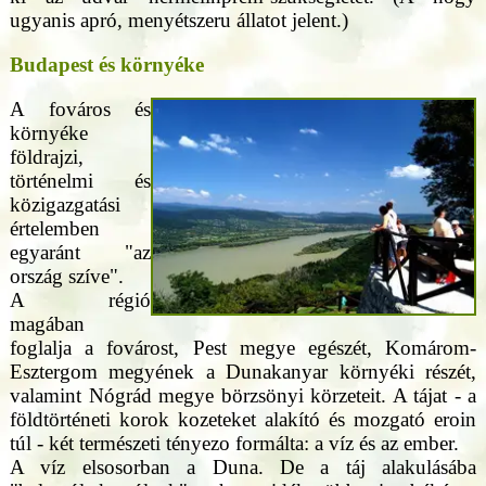
ugyanis apró, menyétszeru állatot jelent.)
Budapest és környéke
A fováros és
környéke
földrajzi,
történelmi és
közigazgatási
értelemben
egyaránt "az
ország szíve".
A régió
magában
foglalja a fovárost, Pest megye egészét, Komárom-
Esztergom megyének a Dunakanyar környéki részét,
valamint Nógrád megye börzsönyi körzeteit. A tájat - a
földtörténeti korok kozeteket alakító és mozgató eroin
túl - két természeti tényezo formálta: a víz és az ember.
A víz elsosorban a Duna. De a táj alakulásába