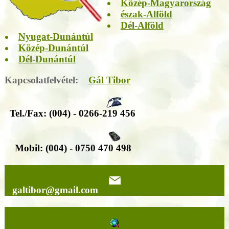
Közép-Magyarország
észak-Alföld
Dél-Alföld
Nyugat-Dunántúl
Közép-Dunántúl
Dél-Dunántúl
Kapcsolatfelvétel:
Gál Tibor
Tel./Fax: (004) - 0266-219 456
Mobil: (004) - 0750 470 498
galtibor@gmail.com