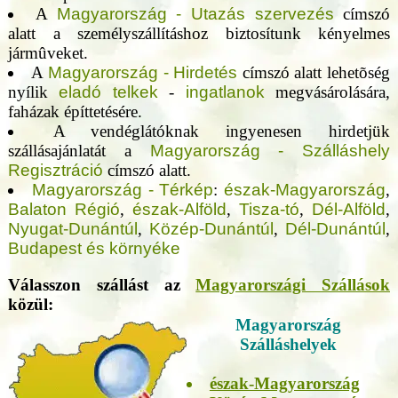
A
Magyarország - Utazás szervezés
címszó
alatt a személyszállításhoz biztosítunk kényelmes
jármûveket.
A
Magyarország - Hirdetés
címszó alatt lehetõség
nyílik
eladó telkek
-
ingatlanok
megvásárolására,
faházak építtetésére.
A vendéglátóknak ingyenesen hirdetjük
szállásajánlatát a
Magyarország - Szálláshely
Regisztráció
címszó alatt.
Magyarország - Térkép
:
észak-Magyarország
,
Balaton Régió
,
észak-Alföld
,
Tisza-tó
,
Dél-Alföld
,
Nyugat-Dunántúl
,
Közép-Dunántúl
,
Dél-Dunántúl
,
Budapest és környéke
Válasszon szállást az
Magyarországi Szállások
közül:
Magyarország
Szálláshelyek
észak-Magyarország