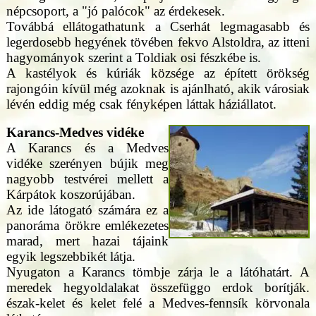
népcsoport, a "jó palócok" az érdekesek.
Továbbá ellátogathatunk a Cserhát legmagasabb és
legerdosebb hegyének tövében fekvo Alstoldra, az itteni
hagyományok szerint a Toldiak osi fészkébe is.
A kastélyok és kúriák községe az épített örökség
rajongóin kívül még azoknak is ajánlható, akik városiak
lévén eddig még csak fényképen láttak háziállatot.
Karancs-Medves vidéke
A Karancs és a Medves
vidéke szerényen bújik meg
nagyobb testvérei mellett a
Kárpátok koszorújában.
Az ide látogató számára ez a
panoráma örökre emlékezetes
marad, mert hazai tájaink
egyik legszebbikét látja.
Nyugaton a Karancs tömbje zárja le a látóhatárt. A
meredek hegyoldalakat összefüggo erdok borítják.
észak-kelet és kelet felé a Medves-fennsík körvonala