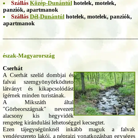
Szállás
Közép-Dunántúl
hotelek, motelek,
panziók, apartmanok
Szállás
Dél-Dunántúl
hotelek, motelek, panziók,
apartmanok
___________________________________________
észak-Magyarország
Cserhát
A Cserhát szelíd dombjai és
falvai szemgyönyörködteto
látványt és kikapcsolódást
ígérnek minden turistának.
A Mikszáth által
"Görbeországnak" nevezett
alacsony kis hegyvidék
rengeteg kirándulási lehetoséggel kecsegtet.
Ezen tájegységünknél inkább maguk a falvak
vendégszereto lakói, a néprajzi vonatkozásban egységes