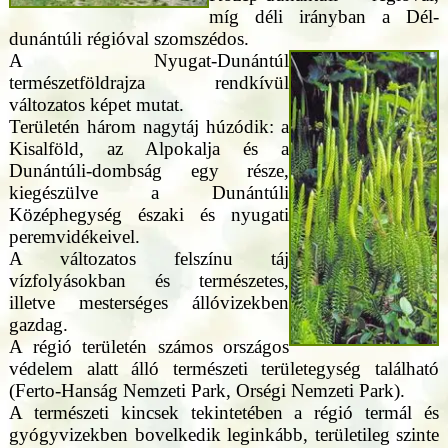
míg déli irányban a Dél-
dunántúli régióval szomszédos.
A Nyugat-Dunántúl
természetföldrajza rendkívül
változatos képet mutat.
Területén három nagytáj húzódik: a
Kisalföld, az Alpokalja és a
Dunántúli-dombság egy része,
kiegészülve a Dunántúli
Középhegység északi és nyugati
peremvidékeivel.
A változatos felszínu táj
vízfolyásokban és természetes,
illetve mesterséges állóvizekben
gazdag.
A régió területén számos országos
védelem alatt álló természeti területegység található
(Ferto-Hanság Nemzeti Park, Orségi Nemzeti Park).
A természeti kincsek tekintetében a régió termál és
gyógyvizekben bovelkedik leginkább, területileg szinte