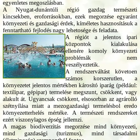
egyenletes megoszlásban.
A Nyugat-dunántúli régió gazdag természeti
kincsekben, eroforrásokban, ezek megorzése egyaránt
környezeti és gazdasági érdek, kíméletes hasznosításuk a
fenntartható fejlodés nagy lehetosége és feladata.
A régiót a jelentos ipari
központok kialakulása
ellenére komoly környezeti
problémák nem
veszélyeztetik.
A rendszerváltást követoen
számos korszerutlen, a
környezetet jelentos mértékben károsító iparág (például:
textilipar, gépipar) termelése megszunt, csökkent, vagy
alakult át. Ugyancsak csökkent, elsosorban az agrárolló
szétnyílása miatt a mezogazdasági termelésbol eredo
környezetterhelés mértéke. A természeti rendszereket
ezért viszonylagos épség jellemzi.
A magas biodiverzitás megorzése mind környezeti,
mind gazdasági (turizmus), mind társadalmi