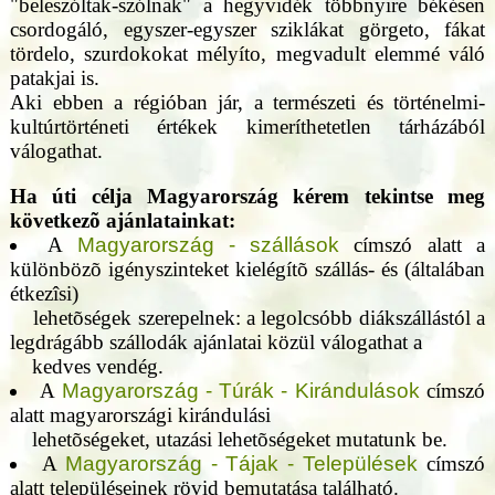
"beleszóltak-szólnak" a hegyvidék többnyire békésen
csordogáló, egyszer-egyszer sziklákat görgeto, fákat
tördelo, szurdokokat mélyíto, megvadult elemmé váló
patakjai is.
Aki ebben a régióban jár, a természeti és történelmi-
kultúrtörténeti értékek kimeríthetetlen tárházából
válogathat.
Ha úti célja Magyarország kérem tekintse meg
következõ ajánlatainkat:
A
Magyarország - szállások
címszó alatt a
különbözõ igényszinteket kielégítõ szállás- és (általában
étkezîsi)
lehetõségek szerepelnek: a legolcsóbb diákszállástól a
legdrágább szállodák ajánlatai közül válogathat a
kedves vendég.
A
Magyarország - Túrák - Kirándulások
címszó
alatt magyarországi kirándulási
lehetõségeket, utazási lehetõségeket mutatunk be.
A
Magyarország - Tájak - Települések
címszó
alatt településeinek rövid bemutatása található.