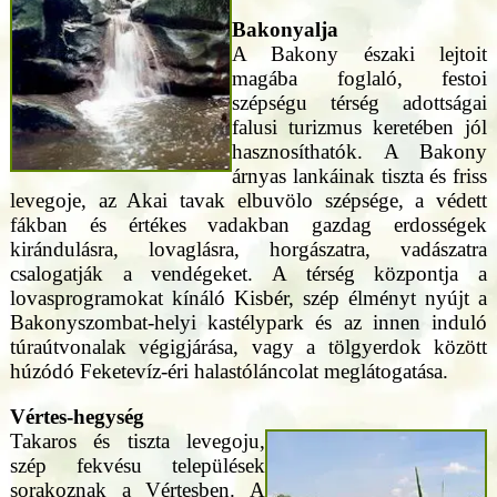
Bakonyalja
A Bakony északi lejtoit
magába foglaló, festoi
szépségu térség adottságai
falusi turizmus keretében jól
hasznosíthatók. A Bakony
árnyas lankáinak tiszta és friss
levegoje, az Akai tavak elbuvölo szépsége, a védett
fákban és értékes vadakban gazdag erdosségek
kirándulásra, lovaglásra, horgászatra, vadászatra
csalogatják a vendégeket. A térség központja a
lovasprogramokat kínáló Kisbér, szép élményt nyújt a
Bakonyszombat-helyi kastélypark és az innen induló
túraútvonalak végigjárása, vagy a tölgyerdok között
húzódó Feketevíz-éri halastóláncolat meglátogatása.
Vértes-hegység
Takaros és tiszta levegoju,
szép fekvésu települések
sorakoznak a Vértesben. A