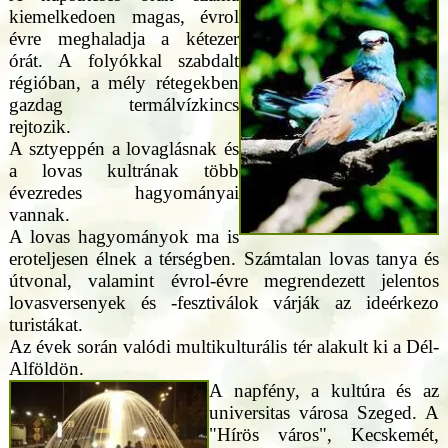
kiemelkedoen magas, évrol
évre meghaladja a kétezer
órát. A folyókkal szabdalt
régióban, a mély rétegekben
gazdag termálvízkincs
rejtozik.
A sztyeppén a lovaglásnak és
a lovas kultrának több
évezredes hagyományai
vannak.
A lovas hagyományok ma is
eroteljesen élnek a térségben. Számtalan lovas tanya és
útvonal, valamint évrol-évre megrendezett jelentos
lovasversenyek és -fesztiválok várják az ideérkezo
turistákat.
Az évek során valódi multikulturális tér alakult ki a Dél-
Alföldön.
A napfény, a kultúra és az
universitas városa Szeged. A
"Hírös város", Kecskemét,