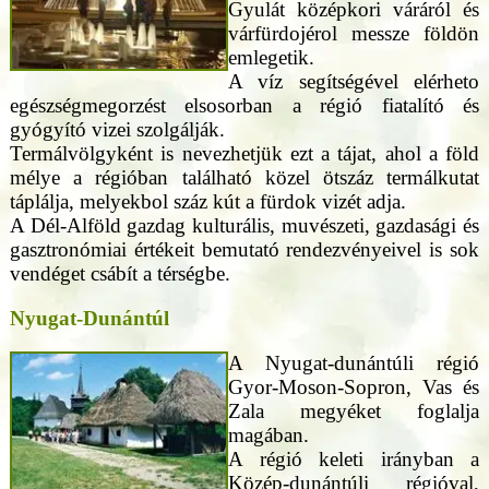
Gyulát középkori váráról és
várfürdojérol messze földön
emlegetik.
A víz segítségével elérheto
egészségmegorzést elsosorban a régió fiatalító és
gyógyító vizei szolgálják.
Termálvölgyként is nevezhetjük ezt a tájat, ahol a föld
mélye a régióban található közel ötszáz termálkutat
táplálja, melyekbol száz kút a fürdok vizét adja.
A Dél-Alföld gazdag kulturális, muvészeti, gazdasági és
gasztronómiai értékeit bemutató rendezvényeivel is sok
vendéget csábít a térségbe.
Nyugat-Dunántúl
A Nyugat-dunántúli régió
Gyor-Moson-Sopron, Vas és
Zala megyéket foglalja
magában.
A régió keleti irányban a
Közép-dunántúli régióval,