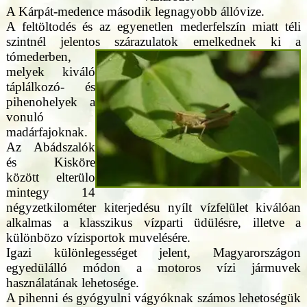
A Kárpát-medence második legnagyobb állóvize.
A feltöltodés és az egyenetlen mederfelszín miatt téli
szintnél jelentos szárazulatok emelkednek ki a
tómederben,
melyek kiváló
táplálkozó- és
pihenohelyek a
vonuló
madárfajoknak.
Az Abádszalók
és Kisköre
között elterülo
mintegy 14
négyzetkilométer kiterjedésu nyílt vízfelület kiválóan
alkalmas a klasszikus vízparti üdülésre, illetve a
különbözo vízisportok muvelésére.
Igazi különlegességet jelent, Magyarországon
egyedülálló módon a motoros vízi jármuvek
használatának lehetosége.
A pihenni és gyógyulni vágyóknak számos lehetoségük