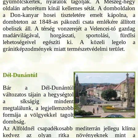
gyümölcskertek, nyaralók tagolják. A Mészeg-hegy
oldalán arborétum kínál kellemes sétát. A domboldalon
a Don-kanyar hosei tiszteletére emelt kápolna, a
dombteton az 1848-as pákozdi csata emlékére állított
obeliszk áll. A térség vonzerejét a Velencei-tó gazdag
madárvilágával, horgászati, sportolási, fürdîsi
lehetoségeivel egészíti ki. A közeli legelo a
gránitképzodmények miatt természetvédelmi terület.
Dél-Dunántúl
Bár a Dél-Dunántúl
változatos tájain a hegységtol
a síkságig mindent
megtalálunk, a legjellemzobb
formája a völgyekkel tagolt
dombság.
Az Alföldnél csapadékosabb mediterrán jellegu klíma
kedvez az olyan ritka növényeknek mint a