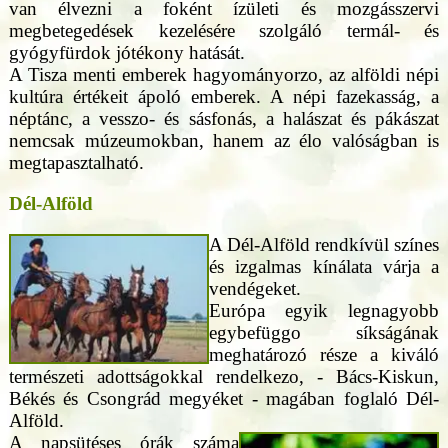
van élvezni a foként ízületi és mozgásszervi
megbetegedések kezelésére szolgáló termál- és
gyógyfürdok jótékony hatását.
A Tisza menti emberek hagyományorzo, az alföldi népi
kultúra értékeit ápoló emberek. A népi fazekasság, a
néptánc, a vesszo- és sásfonás, a halászat és pákászat
nemcsak múzeumokban, hanem az élo valóságban is
megtapasztalható.
Dél-Alföld
A Dél-Alföld rendkívül színes
és izgalmas kínálata várja a
vendégeket.
Európa egyik legnagyobb
egybefüggo síkságának
meghatározó része a kiváló
természeti adottságokkal rendelkezo, - Bács-Kiskun,
Békés és Csongrád megyéket - magában foglaló Dél-
Alföld.
A napsütéses órák száma