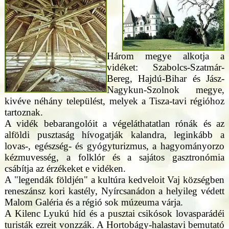
Három megye alkotja a
vidéket: Szabolcs-Szatmár-
Bereg, Hajdú-Bihar és Jász-
Nagykun-Szolnok megye,
kivéve néhány települést, melyek a Tisza-tavi régióhoz
tartoznak.
A vidék bebarangolóit a végeláthatatlan rónák és az
alföldi pusztaság hívogatják kalandra, leginkább a
lovas-, egészség- és gyógyturizmus, a hagyományorzo
kézmuvesség, a folklór és a sajátos gasztronómia
csábítja az érzékeket e vidéken.
A "legendák földjén" a kultúra kedveloit Vaj községben
reneszánsz kori kastély, Nyírcsanádon a helyileg védett
Malom Galéria és a régió sok múzeuma várja.
A Kilenc Lyukú híd és a pusztai csikósok lovasparádéi
turisták ezreit vonzzák. A Hortobágy-halastavi bemutató