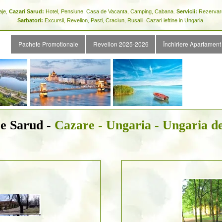
aje,
Cazari Sarud:
Hotel, Pensiune, Casa de Vacanta, Camping, Cabana.
Servicii:
Rezervare 
Sarbatori:
Excursii, Revelion, Pasti, Craciun, Rusalii. Cazari ieftine in Ungaria.
Pachete Promotionale
Revelion 2025-2026
Închiriere Apartament
e Sarud -
Cazare - Ungaria - Ungaria d