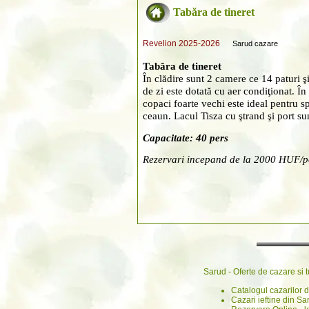
Tabăra de tineret
Revelion 2025-2026
Sarud cazare
Tabăra de tineret
În clădire sunt 2 camere ce 14 paturi 
de zi este dotată cu aer condiţionat. Î
copaci foarte vechi este ideal pentru sp
ceaun. Lacul Tisza cu ştrand şi port su
Capacitate: 40 pers
Rezervari incepand de la 2000 HUF/p
Sarud - Oferte de cazare si t
Catalogul cazarilor d
Cazari ieftine din Sa