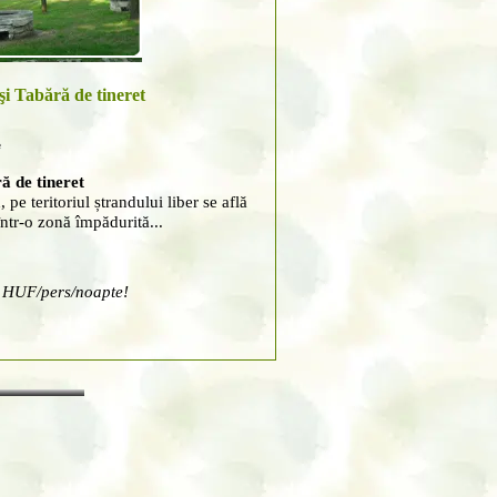
i Tabără de tineret
e
 de tineret
 pe teritoriul ștrandului liber se află
într-o zonă împădurită...
0 HUF/pers/noapte!