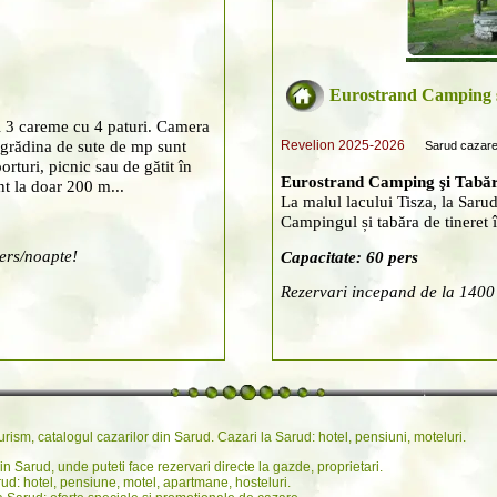
Eurostrand Camping ş
şi 3 careme cu 4 paturi. Camera
n grădina de sute de mp sunt
Revelion 2025-2026
Sarud cazar
orturi, picnic sau de gătit în
Eurostrand Camping şi Tabără
nt la doar 200 m...
La malul lacului Tisza, la Sarud,
Campingul și tabăra de tineret 
ers/noapte!
Capacitate: 60 pers
Rezervari incepand de la 140
urism, catalogul cazarilor din Sarud. Cazari la Sarud: hotel, pensiuni, moteluri.
in Sarud, unde puteti face rezervari directe la gazde, proprietari.
rud: hotel, pensiune, motel, apartmane, hosteluri.