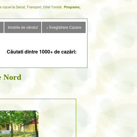
cazari la Sarud, Transport, Ghid Turistic.
Programe,
Imobile de vândut
+ Înregistrare Cazare
Căutati dintre 1000+ de cazări:
e Nord