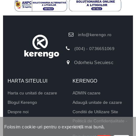
info@kerengo.ro
(004) - 0736651069
Odorheiu Secuiesc
HARTA SITEULUI
KERENGO
Harta cu unitati de cazare
ADMIN cazare
Blogul Kerengo
Adaugă unitate de cazare
Despre noi
Conditii de Utilizare Site
Politică de Confidențialitate -
Folosim cookie-uri pentru o experiență mai bună.
GDPR