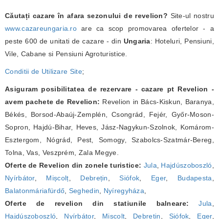
Căutați cazare în afara sezonului de revelion?
Site-ul nostru
www.cazareungaria.ro
are ca scop promovarea ofertelor - a
peste 600 de unitati de cazare - din
Ungaria
: Hoteluri, Pensiuni,
Vile, Cabane si Pensiuni Agroturistice.
Conditii de Utilizare Site
;
Asiguram posibilitatea de rezervare - cazare pt Revelion -
avem pachete de Revelion:
Revelion in Bács-Kiskun, Baranya,
Békés, Borsod-Abaúj-Zemplén, Csongrád, Fejér, Győr-Moson-
Sopron, Hajdú-Bihar, Heves, Jász-Nagykun-Szolnok, Komárom-
Esztergom, Nógrád, Pest, Somogy, Szabolcs-Szatmár-Bereg,
Tolna, Vas, Veszprém, Zala Megye.
Oferte de Revelion din zonele turistice:
Jula
,
Hajdúszoboszló
,
Nyírbátor
,
Mișcolț
,
Debrețin
,
Siófok
,
Eger
,
Budapesta
,
Balatonmáriafürdő
,
Seghedin
,
Nyíregyháza
,
Oferte de revelion din statiunile balneare:
Jula
,
Hajdúszoboszló
,
Nyírbátor
,
Mișcolț
,
Debrețin
,
Siófok
,
Eger
,