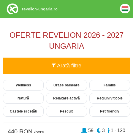
revelion-ungaria.ro
OFERTE REVELION 2026 - 2027
UNGARIA
Arată filtre
Wellness
Orașe balneare
Familie
Natură
Relaxare activă
Regiuni viticole
Castele și cetăți
Pescuit
Pet friendly
59
3
1 - 120
440 RON
/pers