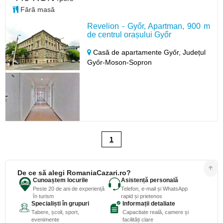
Fără masă
Revelion - Győr, Apartman, 900 m
de centrul orașului Győr
Casă de apartamente Győr,
Județul
Győr-Moson-Sopron
1
De ce să alegi RomaniaCazari.ro?
Cunoaștem locurile
Asistență personală
Peste 20 de ani de experiență
Telefon, e-mail și WhatsApp
în turism
rapid și prietenos
Specialiști în grupuri
Informații detaliate
Tabere, școli, sport,
Capacitate reală, camere și
evenimente
facilități clare