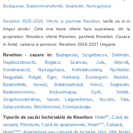
Budapesta
,
Balatonmáriafürdő
,
Seghedin
,
Nyíregyháza
Revelion 2025-2026. Oferte si pachete Revelion
, tarife ca si in
timpul anului. Cele mai bune oferte fara suprataxa, de la
proprietari. Revelion, oferte Revelion, pachete Revelion. Cazare
in hotel, cabana si pensiuni. Revelion 2026-2027 Ungaria.
Revelion - cazare in:
Budapesta
,
Szigetbecse
,
Debrețin
,
Hajdúszoboszló
,
Bogács
,
Szarvas
,
Jula
,
Mișcolț
,
Dunaharaszti
,
Nyíregyháza
,
Kehidakustány
,
Nyírbátor
,
Nagyatád
,
Polgár
,
Eger
,
Harkány
,
Esztergom
,
Alsóörs
,
Balatonlelle
,
Ionești
,
Balatonalmádi
,
Hévíz
,
Seghedin
,
Balatonszemes
,
Kiskunmajsa
,
Győr
,
Siófok
,
Szigetszentmiklós
,
Sarud
,
Legyesbénye
,
Vecsés
,
Tata
,
Zalaszentiván
,
Mezőkövesd
,
Cserépváralja
Tipurile de cazări închiriabile de Revelion:
Hotel**
,
Casă de
oaspeți
,
Pensiune
,
Casă de apartamente
,
Hotel***
,
Cabană
,
Hotel****
,
Apartament sau cameră de închiriat
,
Han
,
Vilă
,
Motel