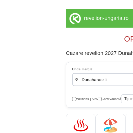
revelion-ungaria.ro
OF
Cazare revelion 2027 Dunaha
Unde mergi?
Tip 
Wellness | SPA
Card vacanță