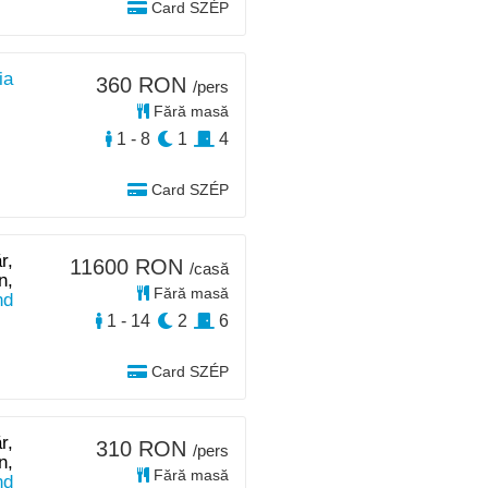
Card SZÉP
ia
360 RON
/pers
Fără masă
1 - 8
1
4
Card SZÉP
r,
11600 RON
/casă
n,
Fără masă
nd
1 - 14
2
6
Card SZÉP
r,
310 RON
/pers
n,
Fără masă
nd