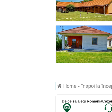
Home - înapoi la începu
De ce să alegi RomaniaCazar