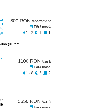
La
800 RON
/apartament
la
Fără masă
ă,
ii
1 - 2
1
1
 Județul Pest
 1
1100 RON
/casă
Fără masă
1 - 8
3
2
er
3650 RON
/casă
de
Fără masă