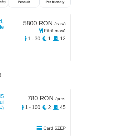
tăți
Pescuit
Pet friendly
i,
5800 RON
/casă
de
Fără masă
1 - 30
1
12
!
45
780 RON
/pers
ui
să
1 - 100
2
45
Card SZÉP