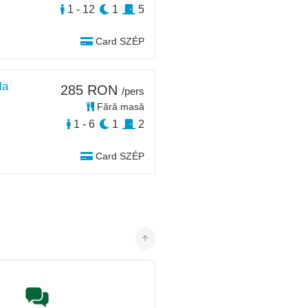
1 - 12
1
5
Card SZÉP
la
285 RON
/pers
Fără masă
1 - 6
1
2
Card SZÉP