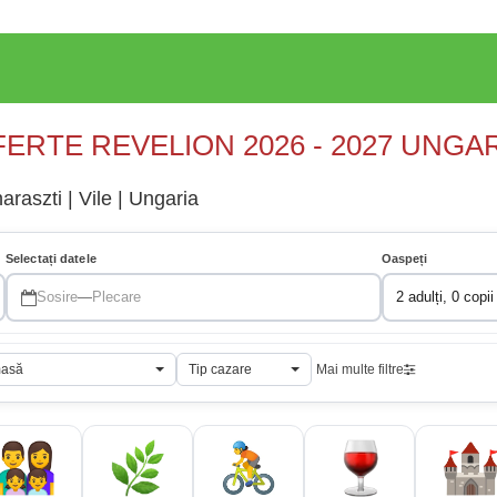
ERTE REVELION 2026 - 2027 UNGA
raszti | Vile | Ungaria
Selectați datele
Oaspeți
Sosire
—
Plecare
2 adulți, 0 copii
masă
Tip cazare
Mai multe filtre