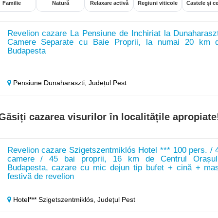
Familie
Natură
Relaxare activă
Regiuni viticole
Castele și ce
Revelion cazare La Pensiune de Inchiriat la Dunaharaszt
Camere Separate cu Baie Proprii, la numai 20 km 
Budapesta
Pensiune Dunaharaszti,
Județul Pest
Găsiți cazarea visurilor în localitățile apropiate
Revelion cazare Szigetszentmiklós Hotel *** 100 pers. / 
camere / 45 bai proprii, 16 km de Centrul Orașul
Budapesta, cazare cu mic dejun tip bufet + cină + ma
festivă de revelion
Hotel*** Szigetszentmiklós,
Județul Pest