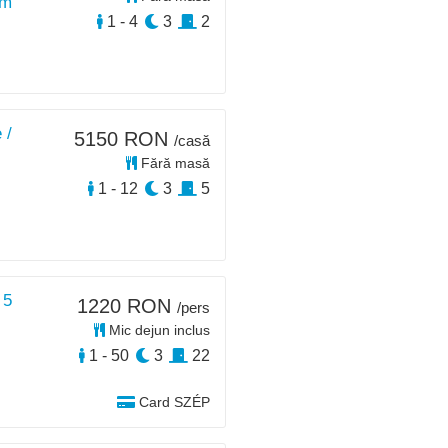
 m
1 - 4
3
2
 /
5150 RON
/casă
Fără masă
1 - 12
3
5
 5
1220 RON
/pers
Mic dejun inclus
1 - 50
3
22
Card SZÉP