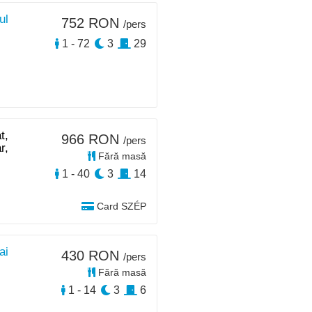
ul
752 RON
/pers
1 - 72
3
29
t,
966 RON
/pers
r,
Fără masă
1 - 40
3
14
Card SZÉP
ai
430 RON
/pers
Fără masă
1 - 14
3
6