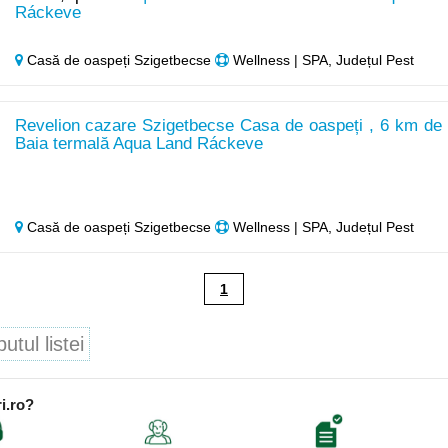
Ráckeve
Casă de oaspeți Szigetbecse
Wellness | SPA, Județul Pest
Revelion cazare Szigetbecse Casa de oaspeți , 6 km de 
Baia termală Aqua Land Ráckeve
Casă de oaspeți Szigetbecse
Wellness | SPA, Județul Pest
1
tul listei
i.ro?