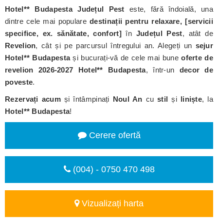
Hotel** Budapesta Județul Pest
este, fără îndoială, una
dintre cele mai populare
destinații pentru relaxare, [servicii
specifice, ex. sănătate, confort]
în
Județul Pest
, atât de
Revelion
, cât și pe parcursul întregului an. Alegeți un
sejur
Hotel** Budapesta
și bucurați-vă de cele mai bune
oferte de
revelion 2026-2027
Hotel** Budapesta
, într-un
decor de
poveste
.
Rezervați acum
și întâmpinați
Noul An
cu
stil
și
liniște
, la
Hotel** Budapesta
!
Cerere ofertă
(004) - 0750 470 498
Vizualizați harta