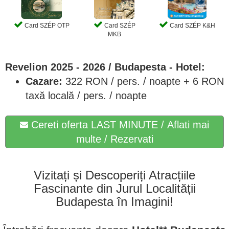
Card SZÉP OTP
Card SZÉP
Card SZÉP K&H
MKB
Revelion 2025 - 2026 / Budapesta - Hotel:
Cazare:
322
RON / pers. / noapte + 6 RON
taxă locală / pers. / noapte
Cereti oferta LAST MINUTE / Aflati mai
multe / Rezervati
Vizitați și Descoperiți Atracțiile
Fascinante din Jurul Localității
Budapesta în Imagini!