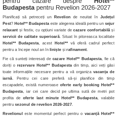
pentru cazare despre
Hotel**
Budapesta
pentru Revelion 2026-2027
Planificați să petreceți un
Revelion
de neuitat în
Județul
Pest
?
Hotel** Budapesta
este alegerea ideală pentru un
sejur
relaxant
și festiv, cu opțiuni variate de
cazare confortabilă
și
servicii de calitate superioară
. Situat în pitoreasca localitate
Hotel** Budapesta
, acest
Hotel**
vă oferă cadrul perfect
pentru a începe noul an în
liniște
și
rafinament
.
Fie că sunteți interesați de
cazare Hotel** Budapesta
, fie că
doriți o
rezervare Hotel** Budapesta
din timp, aici veți găsi
toate informațiile necesare pentru a vă organiza
vacanța de
iarnă
. Pentru cei care preferă să-și planifice din timp
escapadele, există numeroase
oferte early booking Hotel**
Budapesta
, iar cei care decid pe ultima sută de metri pot
profita de
oferte last minute Hotel** Budapesta
, valabile
pentru
sezonul de revelion 2026-2027
.
Revelionul
este momentul perfect pentru o
vacanță Hotel**