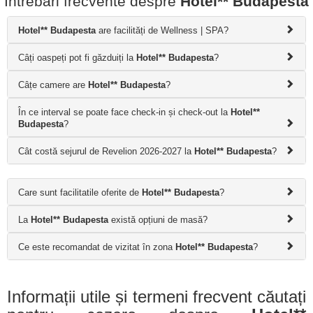
Întrebări frecvente despre
Hotel** Budapesta
Hotel** Budapesta
are facilități de Wellness | SPA?
Câți oaspeți pot fi găzduiți la
Hotel** Budapesta
?
Câțe camere are
Hotel** Budapesta
?
În ce interval se poate face check-in și check-out la
Hotel**
Budapesta
?
Cât costă sejurul de Revelion 2026-2027 la
Hotel** Budapesta
?
Care sunt facilitatile oferite de
Hotel** Budapesta
?
La
Hotel** Budapesta
există opțiuni de masă?
Ce este recomandat de vizitat în zona
Hotel** Budapesta
?
Informații utile și termeni frecvent căutați