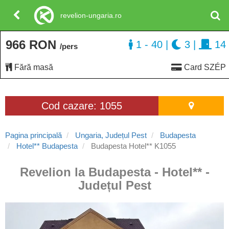
revelion-ungaria.ro
966 RON
1 - 40
|
3
|
14
/pers
Fără masă
Card SZÉP
Cod cazare: 1055
Pagina principală
Ungaria, Județul Pest
Budapesta
Hotel** Budapesta
Budapesta Hotel** K1055
Revelion la Budapesta - Hotel** -
Județul Pest