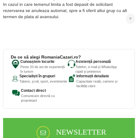
In cazul in care temenul limita a fost depasit de solicitant
rezervarea se anuleaza automat, spre a fi oferit altui grup cu alt
termen de plata al avansului.
De ce să alegi RomaniaCazari.ro?
Cunoaștem locurile
Asistență personală
Peste 20 de ani de experiență
Telefon, e-mail și WhatsApp
în turism
rapid și prietenos
Specialiști în grupuri
Informații detaliate
Tabere, școli, sport, evenimente
Capacitate reală, camere și
facilități clare
Contact direct
Comunicare directă cu
proprietarii
NEWSLETTER