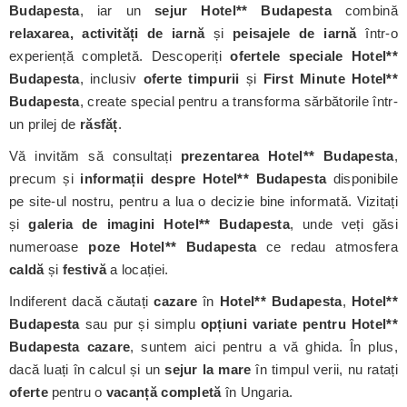
Budapesta
, iar un
sejur Hotel** Budapesta
combină
relaxarea, activități de iarnă
și
peisajele de iarnă
într-o
experiență completă. Descoperiți
ofertele speciale Hotel**
Budapesta
, inclusiv
oferte timpurii
și
First Minute Hotel**
Budapesta
, create special pentru a transforma sărbătorile într-
un prilej de
răsfăț
.
Vă invităm să consultați
prezentarea Hotel** Budapesta
,
precum și
informații despre Hotel** Budapesta
disponibile
pe site-ul nostru, pentru a lua o decizie bine informată. Vizitați
și
galeria de imagini Hotel** Budapesta
, unde veți găsi
numeroase
poze Hotel** Budapesta
ce redau atmosfera
caldă
și
festivă
a locației.
Indiferent dacă căutați
cazare
în
Hotel** Budapesta
,
Hotel**
Budapesta
sau pur și simplu
opțiuni variate pentru Hotel**
Budapesta cazare
, suntem aici pentru a vă ghida. În plus,
dacă luați în calcul și un
sejur la mare
în timpul verii, nu ratați
oferte
pentru o
vacanță completă
în Ungaria.