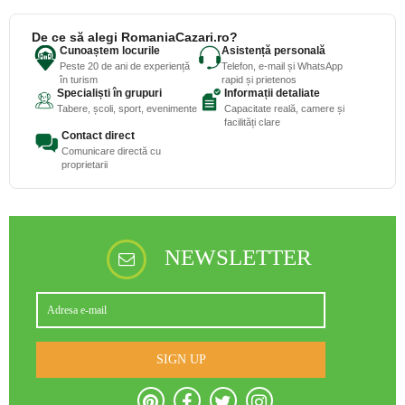
De ce să alegi RomaniaCazari.ro?
Cunoaștem locurile
Asistență personală
Peste 20 de ani de experiență
Telefon, e-mail și WhatsApp
în turism
rapid și prietenos
Specialiști în grupuri
Informații detaliate
Tabere, școli, sport, evenimente
Capacitate reală, camere și
facilități clare
Contact direct
Comunicare directă cu
proprietarii
NEWSLETTER
SIGN UP