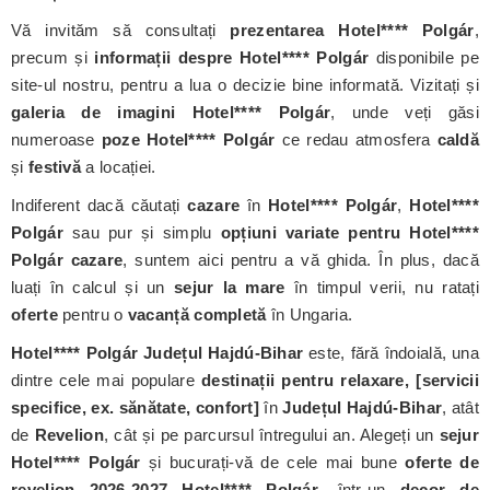
Vă invităm să consultați
prezentarea Hotel**** Polgár
,
precum și
informații despre Hotel**** Polgár
disponibile pe
site-ul nostru, pentru a lua o decizie bine informată. Vizitați și
galeria de imagini Hotel**** Polgár
, unde veți găsi
numeroase
poze Hotel**** Polgár
ce redau atmosfera
caldă
și
festivă
a locației.
Indiferent dacă căutați
cazare
în
Hotel**** Polgár
,
Hotel****
Polgár
sau pur și simplu
opțiuni variate pentru Hotel****
Polgár cazare
, suntem aici pentru a vă ghida. În plus, dacă
luați în calcul și un
sejur la mare
în timpul verii, nu ratați
oferte
pentru o
vacanță completă
în Ungaria.
Hotel**** Polgár Județul Hajdú-Bihar
este, fără îndoială, una
dintre cele mai populare
destinații pentru relaxare, [servicii
specifice, ex. sănătate, confort]
în
Județul Hajdú-Bihar
, atât
de
Revelion
, cât și pe parcursul întregului an. Alegeți un
sejur
Hotel**** Polgár
și bucurați-vă de cele mai bune
oferte de
revelion 2026-2027
Hotel**** Polgár
, într-un
decor de