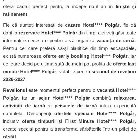
oferă cadrul perfect pentru a începe noul an în
liniște
și
rafinament
.
Fie că sunteți interesați de
cazare Hotel**** Polgár
, fie că
doriți o
rezervare Hotel**** Polgár
din timp, aici veți găsi toate
informațiile necesare pentru a vă organiza
vacanța de iarnă
.
Pentru cei care preferă să-și planifice din timp escapadele,
există numeroase
oferte early booking Hotel**** Polgár
, iar
cei care decid pe ultima sută de metri pot profita de
oferte last
minute Hotel**** Polgár
, valabile pentru
sezonul de revelion
2026-2027
.
Revelionul
este momentul perfect pentru o
vacanță Hotel****
Polgár
, iar un
sejur Hotel**** Polgár
combină
relaxarea,
activități de iarnă
și
peisajele de iarnă
într-o experiență
completă. Descoperiți
ofertele speciale Hotel**** Polgár
,
inclusiv
oferte timpurii
și
First Minute Hotel**** Polgár
,
create special pentru a transforma sărbătorile într-un prilej de
răsfăț
.