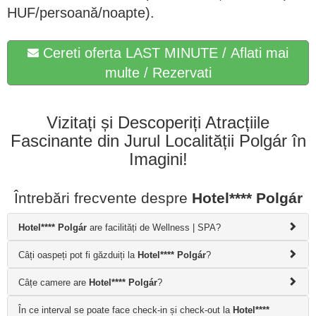
HUF/persoană/noapte).
Cereti oferta LAST MINUTE / Aflati mai
multe / Rezervati
Vizitați și Descoperiți Atracțiile
Fascinante din Jurul Localității Polgár în
Imagini!
Întrebări frecvente despre
Hotel**** Polgár
Hotel**** Polgár
are facilități de Wellness | SPA?
Câți oaspeți pot fi găzduiți la
Hotel**** Polgár
?
Câțe camere are
Hotel**** Polgár
?
În ce interval se poate face check-in și check-out la
Hotel****