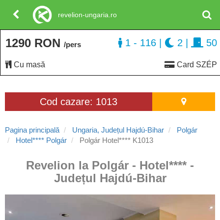
revelion-ungaria.ro
1290 RON
1 - 116
|
2
|
50
/pers
Cu masă
Card SZÉP
Cod cazare: 1013
Pagina principală
Ungaria, Județul Hajdú-Bihar
Polgár
Hotel**** Polgár
Polgár Hotel**** K1013
Revelion la Polgár - Hotel**** -
Județul Hajdú-Bihar