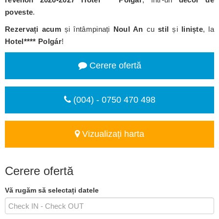
poveste
.
Rezervați acum
și întâmpinați
Noul An
cu
stil
și
liniște
, la
Hotel**** Polgár
!
Cerere ofertă
(004) - 0750 470 498
Vizualizați harta
Cerere ofertă
Vă rugăm să selectați datele