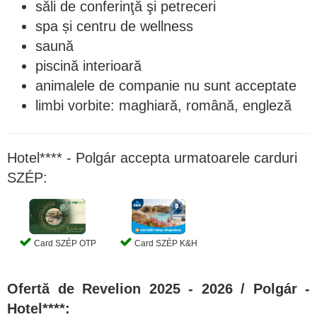
săli de conferinţă şi petreceri
spa și centru de wellness
saună
piscină interioară
animalele de companie nu sunt acceptate
limbi vorbite: maghiară, română, engleză
Hotel**** - Polgár accepta urmatoarele carduri
SZÉP:
Card SZÉP OTP
Card SZÉP K&H
Ofertă de Revelion 2025 - 2026
/ Polgár -
Hotel****: