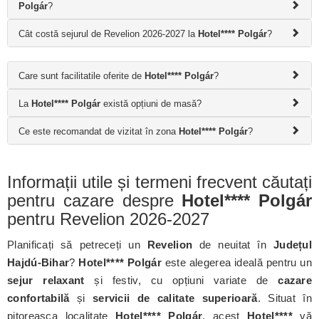
Polgár
?
Cât costă sejurul de Revelion 2026-2027 la
Hotel**** Polgár
?
Care sunt facilitatile oferite de
Hotel**** Polgár
?
La
Hotel**** Polgár
există opțiuni de masă?
Ce este recomandat de vizitat în zona
Hotel**** Polgár
?
Informații utile și termeni frecvent căutați
pentru cazare despre
Hotel**** Polgár
pentru Revelion 2026-2027
Planificați să petreceți un
Revelion
de neuitat în
Județul
Hajdú-Bihar
?
Hotel**** Polgár
este alegerea ideală pentru un
sejur relaxant
și festiv, cu opțiuni variate de
cazare
confortabilă
și
servicii de calitate superioară
. Situat în
pitoreasca localitate
Hotel**** Polgár
, acest
Hotel****
vă