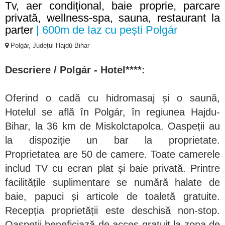
Tv, aer condițional, baie proprie, parcare
privată, wellness-spa, sauna, restaurant la
parter
| 600m de Iaz cu pești Polgár
Polgár, Județul Hajdú-Bihar
Descriere / Polgár - Hotel****:
Oferind o cadă cu hidromasaj și o saună,
Hotelul se află în Polgár, în regiunea Hajdu-
Bihar, la 36 km de Miskolctapolca. Oaspeții au
la dispoziție un bar la proprietate.
Proprietatea are 50 de camere. Toate camerele
includ TV cu ecran plat și baie privată. Printre
facilitățile suplimentare se numără halate de
baie, papuci și articole de toaletă gratuite.
Recepția proprietății este deschisă non-stop.
Oaspeții beneficiază de acces gratuit la zona de