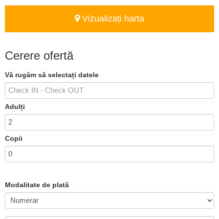
Vizualizați harta
Cerere ofertă
Vă rugăm să selectați datele
Adulți
Copii
Modalitate de plată