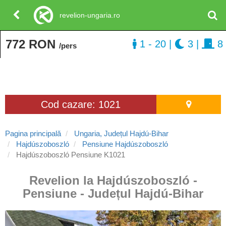
revelion-ungaria.ro
772 RON
1 - 20
|
3
|
8
/pers
Cod cazare: 1021
Pagina principală
Ungaria, Județul Hajdú-Bihar
Hajdúszoboszló
Pensiune Hajdúszoboszló
Hajdúszoboszló Pensiune K1021
Revelion la Hajdúszoboszló -
Pensiune - Județul Hajdú-Bihar