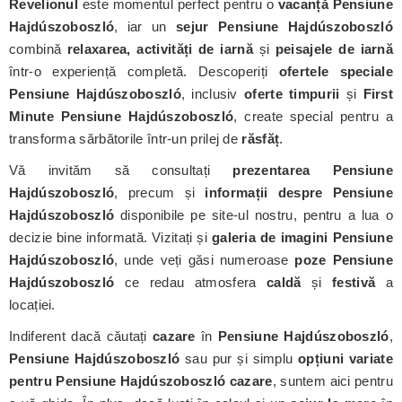
Revelionul
este momentul perfect pentru o
vacanță Pensiune
Hajdúszoboszló
, iar un
sejur Pensiune Hajdúszoboszló
combină
relaxarea, activități de iarnă
și
peisajele de iarnă
într-o experiență completă. Descoperiți
ofertele speciale
Pensiune Hajdúszoboszló
, inclusiv
oferte timpurii
și
First
Minute Pensiune Hajdúszoboszló
, create special pentru a
transforma sărbătorile într-un prilej de
răsfăț
.
Vă invităm să consultați
prezentarea Pensiune
Hajdúszoboszló
, precum și
informații despre Pensiune
Hajdúszoboszló
disponibile pe site-ul nostru, pentru a lua o
decizie bine informată. Vizitați și
galeria de imagini Pensiune
Hajdúszoboszló
, unde veți găsi numeroase
poze Pensiune
Hajdúszoboszló
ce redau atmosfera
caldă
și
festivă
a
locației.
Indiferent dacă căutați
cazare
în
Pensiune Hajdúszoboszló
,
Pensiune Hajdúszoboszló
sau pur și simplu
opțiuni variate
pentru Pensiune Hajdúszoboszló cazare
, suntem aici pentru