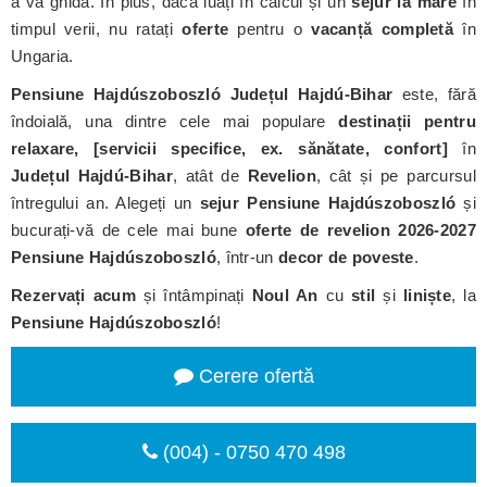
a vă ghida. În plus, dacă luați în calcul și un
sejur la mare
în
timpul verii, nu ratați
oferte
pentru o
vacanță completă
în
Ungaria.
Pensiune Hajdúszoboszló Județul Hajdú-Bihar
este, fără
îndoială, una dintre cele mai populare
destinații pentru
relaxare, [servicii specifice, ex. sănătate, confort]
în
Județul Hajdú-Bihar
, atât de
Revelion
, cât și pe parcursul
întregului an. Alegeți un
sejur Pensiune Hajdúszoboszló
și
bucurați-vă de cele mai bune
oferte de revelion 2026-2027
Pensiune Hajdúszoboszló
, într-un
decor de poveste
.
Rezervați acum
și întâmpinați
Noul An
cu
stil
și
liniște
, la
Pensiune Hajdúszoboszló
!
Cerere ofertă
(004) - 0750 470 498