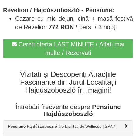
Revelion
/ Hajdúszoboszló - Pensiune:
Cazare cu mic dejun, cină + masă festivă
de Revelion
772 RON
/ pers. / 3 nopți
Cereti oferta LAST MINUTE / Aflati mai
multe / Rezervati
Vizitați și Descoperiți Atracțiile
Fascinante din Jurul Localității
Hajdúszoboszló în Imagini!
Întrebări frecvente despre
Pensiune
Hajdúszoboszló
Pensiune Hajdúszoboszló
are facilități de Wellness | SPA?