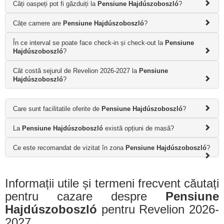
Câți oaspeți pot fi găzduiți la
Pensiune Hajdúszoboszló
?
Câțe camere are
Pensiune Hajdúszoboszló
?
În ce interval se poate face check-in și check-out la
Pensiune
Hajdúszoboszló
?
Cât costă sejurul de Revelion 2026-2027 la
Pensiune
Hajdúszoboszló
?
Care sunt facilitatile oferite de
Pensiune Hajdúszoboszló
?
La
Pensiune Hajdúszoboszló
există opțiuni de masă?
Ce este recomandat de vizitat în zona
Pensiune Hajdúszoboszló
?
Informații utile și termeni frecvent căutați
pentru cazare despre
Pensiune
Hajdúszoboszló
pentru Revelion 2026-
2027