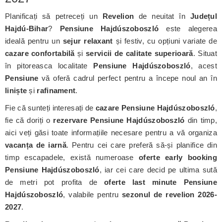
Planificați să petreceți un
Revelion
de neuitat în
Județul
Hajdú-Bihar
?
Pensiune Hajdúszoboszló
este alegerea
ideală pentru un
sejur relaxant
și festiv, cu opțiuni variate de
cazare confortabilă
și
servicii de calitate superioară
. Situat
în pitoreasca localitate
Pensiune Hajdúszoboszló
, acest
Pensiune
vă oferă cadrul perfect pentru a începe noul an în
liniște
și
rafinament
.
Fie că sunteți interesați de
cazare Pensiune Hajdúszoboszló
,
fie că doriți o
rezervare Pensiune Hajdúszoboszló
din timp,
aici veți găsi toate informațiile necesare pentru a vă organiza
vacanța de iarnă
. Pentru cei care preferă să-și planifice din
timp escapadele, există numeroase
oferte early booking
Pensiune Hajdúszoboszló
, iar cei care decid pe ultima sută
de metri pot profita de
oferte last minute Pensiune
Hajdúszoboszló
, valabile pentru
sezonul de revelion 2026-
2027
.