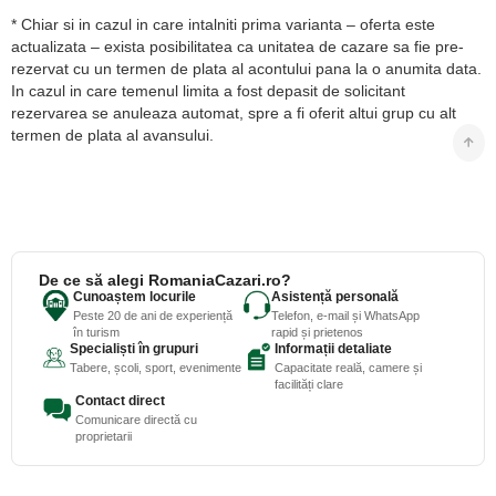
* Chiar si in cazul in care intalniti prima varianta – oferta este
actualizata – exista posibilitatea ca unitatea de cazare sa fie pre-
rezervat cu un termen de plata al acontului pana la o anumita data.
In cazul in care temenul limita a fost depasit de solicitant
rezervarea se anuleaza automat, spre a fi oferit altui grup cu alt
termen de plata al avansului.
De ce să alegi RomaniaCazari.ro?
Cunoaștem locurile
Asistență personală
Peste 20 de ani de experiență
Telefon, e-mail și WhatsApp
în turism
rapid și prietenos
Specialiști în grupuri
Informații detaliate
Tabere, școli, sport, evenimente
Capacitate reală, camere și
facilități clare
Contact direct
Comunicare directă cu
proprietarii