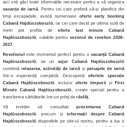
aici veți găsi toate informațiile necesare pentru a vă organiza
vacanța de iarnă
. Pentru cei care preferă să-și planifice din
timp escapadele, există numeroase
oferte early booking
Cabană Hajdúszoboszló
, iar cei care decid pe ultima sută de
metri pot profita de
oferte last minute Cabană
Hajdúszoboszló
, valabile pentru
sezonul de revelion 2026-
2027
.
Revelionul
este momentul perfect pentru o
vacanță Cabană
Hajdúszoboszló
, iar un
sejur Cabană Hajdúszoboszló
combină
relaxarea, activități de iarnă
și
peisajele de iarnă
într-o experiență completă. Descoperiți
ofertele speciale
Cabană Hajdúszoboszló
, inclusiv
oferte timpurii
și
First
Minute Cabană Hajdúszoboszló
, create special pentru a
transforma sărbătorile într-un prilej de
răsfăț
.
Vă invităm să consultați
prezentarea Cabană
Hajdúszoboszló
, precum și
informații despre Cabană
Hajdúszoboszló
disponibile pe site-ul nostru, pentru a lua o