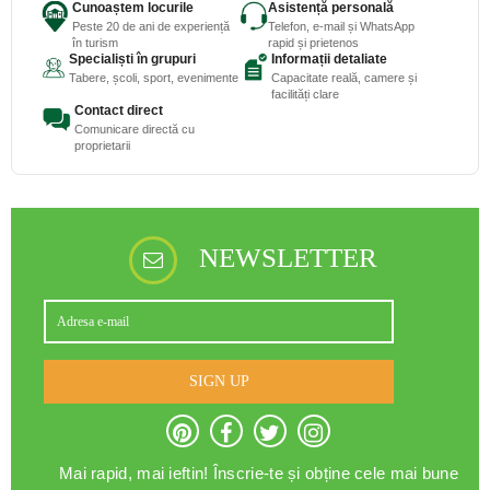
Cunoaștem locurile
Asistență personală
Peste 20 de ani de experiență
Telefon, e-mail și WhatsApp
în turism
rapid și prietenos
Specialiști în grupuri
Informații detaliate
Tabere, școli, sport, evenimente
Capacitate reală, camere și
facilități clare
Contact direct
Comunicare directă cu
proprietarii
NEWSLETTER
SIGN UP
Mai rapid, mai ieftin! Înscrie-te și obține cele mai bune