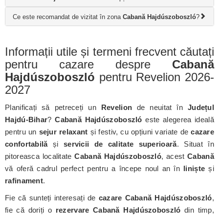
Ce este recomandat de vizitat în zona
Cabană Hajdúszoboszló
?
Informații utile și termeni frecvent căutați
pentru cazare despre
Cabană
Hajdúszoboszló
pentru Revelion 2026-
2027
Planificați să petreceți un
Revelion
de neuitat în
Județul
Hajdú-Bihar
?
Cabană Hajdúszoboszló
este alegerea ideală
pentru un
sejur relaxant
și festiv, cu opțiuni variate de
cazare
confortabilă
și
servicii de calitate superioară
. Situat în
pitoreasca localitate
Cabană Hajdúszoboszló
, acest
Cabană
vă oferă cadrul perfect pentru a începe noul an în
liniște
și
rafinament
.
Fie că sunteți interesați de
cazare Cabană Hajdúszoboszló
,
fie că doriți o
rezervare Cabană Hajdúszoboszló
din timp,