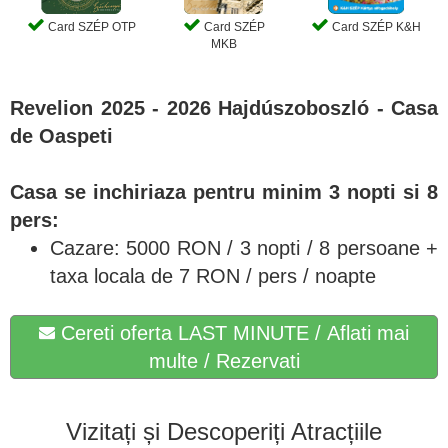
Card SZÉP OTP
Card SZÉP
Card SZÉP K&H
MKB
Revelion 2025 - 2026 Hajdúszoboszló - Casa
de Oaspeti
Casa se inchiriaza pentru minim 3 nopti si 8
pers:
Cazare: 5000 RON / 3 nopti / 8 persoane +
taxa locala de 7 RON / pers / noapte
Cereti oferta LAST MINUTE / Aflati mai
multe / Rezervati
Vizitați și Descoperiți Atracțiile