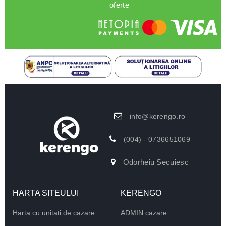
oferte
info@kerengo.ro
(004) - 0736651069
Odorheiu Secuiesc
HARTA SITEULUI
KERENGO
Harta cu unitati de cazare
ADMIN cazare