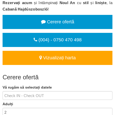
Rezervați acum
și întâmpinați
Noul An
cu
stil
și
liniște
, la
Cabană Hajdúszoboszló
!
Cerere ofertă
(004) - 0750 470 498
Vizualizați harta
Cerere ofertă
Vă rugăm să selectați datele
Adulți