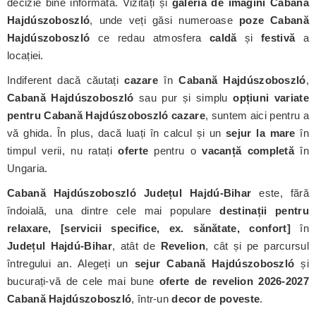
decizie bine informată. Vizitați și
galeria de imagini Cabană
Hajdúszoboszló
, unde veți găsi numeroase
poze Cabană
Hajdúszoboszló
ce redau atmosfera
caldă
și
festivă
a
locației.
Indiferent dacă căutați
cazare
în
Cabană Hajdúszoboszló
,
Cabană Hajdúszoboszló
sau pur și simplu
opțiuni variate
pentru Cabană Hajdúszoboszló cazare
, suntem aici pentru a
vă ghida. În plus, dacă luați în calcul și un
sejur la mare
în
timpul verii, nu ratați
oferte
pentru o
vacanță completă
în
Ungaria.
Cabană Hajdúszoboszló Județul Hajdú-Bihar
este, fără
îndoială, una dintre cele mai populare
destinații pentru
relaxare, [servicii specifice, ex. sănătate, confort]
în
Județul Hajdú-Bihar
, atât de
Revelion
, cât și pe parcursul
întregului an. Alegeți un
sejur Cabană Hajdúszoboszló
și
bucurați-vă de cele mai bune
oferte de revelion 2026-2027
Cabană Hajdúszoboszló
, într-un
decor de poveste
.