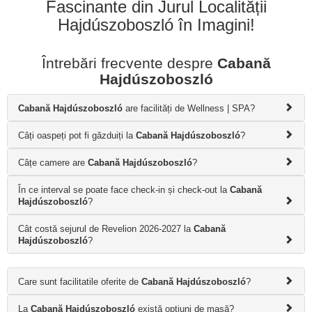
Fascinante din Jurul Localității
Hajdúszoboszló în Imagini!
Întrebări frecvente despre
Cabană
Hajdúszoboszló
Cabană Hajdúszoboszló
are facilități de Wellness | SPA?
Câți oaspeți pot fi găzduiți la
Cabană Hajdúszoboszló
?
Câțe camere are
Cabană Hajdúszoboszló
?
În ce interval se poate face check-in și check-out la
Cabană
Hajdúszoboszló
?
Cât costă sejurul de Revelion 2026-2027 la
Cabană
Hajdúszoboszló
?
Care sunt facilitatile oferite de
Cabană Hajdúszoboszló
?
La
Cabană Hajdúszoboszló
există opțiuni de masă?