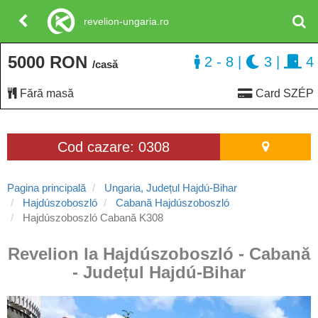
revelion-ungaria.ro
5000 RON
2 - 8
|
3
|
4
/casă
Fără masă
Card SZÉP
Cod cazare: 0308
Pagina principală
Ungaria, Județul Hajdú-Bihar
Hajdúszoboszló
Cabană Hajdúszoboszló
Hajdúszoboszló Cabană K308
Revelion la Hajdúszoboszló - Cabană
- Județul Hajdú-Bihar