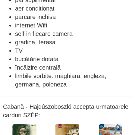
pat suplimentar
aer conditionat
parcare inchisa
internet Wifi
seif in fiecare camera
gradina, terasa
TV
bucătărie dotata
încălzire centrală
limbile vorbite: maghiara, engleza,
germana, poloneza
Cabană - Hajdúszoboszló accepta urmatoarele
carduri SZÉP: