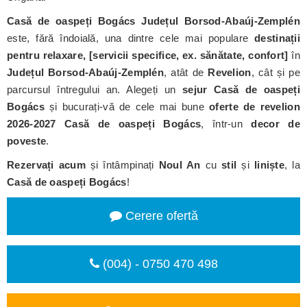
Casă de oaspeți Bogács Județul Borsod-Abaúj-Zemplén
este, fără îndoială, una dintre cele mai populare
destinații
pentru relaxare, [servicii specifice, ex. sănătate, confort]
în
Județul Borsod-Abaúj-Zemplén
, atât de
Revelion
, cât și pe
parcursul întregului an. Alegeți un
sejur Casă de oaspeți
Bogács
și bucurați-vă de cele mai bune
oferte de revelion
2026-2027
Casă de oaspeți Bogács
, într-un
decor de
poveste
.
Rezervați acum
și întâmpinați
Noul An
cu
stil
și
liniște
, la
Casă de oaspeți Bogács
!
Cerere ofertă
(004) - 0750 470 498