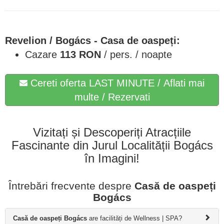
Revelion
/ Bogács - Casa de oaspeți:
Cazare
113
RON
/ pers. / noapte
Cereti oferta LAST MINUTE / Aflati mai
multe / Rezervati
Vizitați și Descoperiți Atracțiile
Fascinante din Jurul Localității Bogács
în Imagini!
Întrebări frecvente despre
Casă de oaspeți
Bogács
Casă de oaspeți Bogács
are facilități de Wellness | SPA?