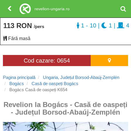
revelion-ungaria.ro
113 RON
1 - 10
|
1
|
4
/pers
Fără masă
Cod cazare: 0654
Pagina principală
Ungaria, Județul Borsod-Abaúj-Zemplén
Bogács
Casă de oaspeți Bogács
Bogács Casă de oaspeți K654
Revelion la Bogács - Casă de oaspeți
- Județul Borsod-Abaúj-Zemplén