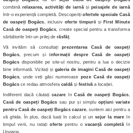
combină
relaxarea, activități de iarnă
și
peisajele de iarnă
într-o experiență completă. Descoperiți
ofertele speciale Casă
de oaspeți Bogács
, inclusiv
oferte timpurii
și
First Minute
Casă de oaspeți Bogács
, create special pentru a transforma
sărbătorile într-un prilej de
răsfăț
.
Vă invităm să consultați
prezentarea Casă de oaspeți
Bogács
, precum și
informații despre Casă de oaspeți
Bogács
disponibile pe site-ul nostru, pentru a lua o decizie
bine informată. Vizitați și
galeria de imagini Casă de oaspeți
Bogács
, unde veți găsi numeroase
poze Casă de oaspeți
Bogács
ce redau atmosfera
caldă
și
festivă
a locației.
Indiferent dacă căutați
cazare
în
Casă de oaspeți Bogács
,
Casă de oaspeți Bogács
sau pur și simplu
opțiuni variate
pentru Casă de oaspeți Bogács cazare
, suntem aici pentru a
vă ghida. În plus, dacă luați în calcul și un
sejur la mare
în
timpul verii, nu ratați
oferte
pentru o
vacanță completă
în
Ungaria.