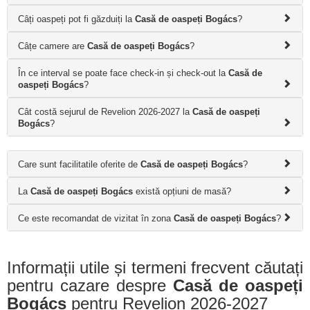
Câți oaspeți pot fi găzduiți la
Casă de oaspeți Bogács
?
Câțe camere are
Casă de oaspeți Bogács
?
În ce interval se poate face check-in și check-out la
Casă de
oaspeți Bogács
?
Cât costă sejurul de Revelion 2026-2027 la
Casă de oaspeți
Bogács
?
Care sunt facilitatile oferite de
Casă de oaspeți Bogács
?
La
Casă de oaspeți Bogács
există opțiuni de masă?
Ce este recomandat de vizitat în zona
Casă de oaspeți Bogács
?
Informații utile și termeni frecvent căutați
pentru cazare despre
Casă de oaspeți
Bogács
pentru Revelion 2026-2027