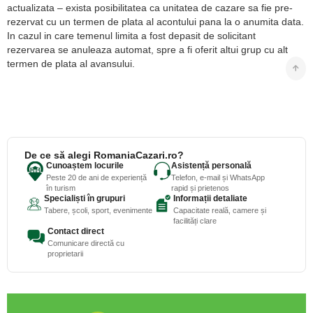
actualizata – exista posibilitatea ca unitatea de cazare sa fie pre-
rezervat cu un termen de plata al acontului pana la o anumita data.
In cazul in care temenul limita a fost depasit de solicitant
rezervarea se anuleaza automat, spre a fi oferit altui grup cu alt
termen de plata al avansului.
De ce să alegi RomaniaCazari.ro?
Cunoaștem locurile
Asistență personală
Peste 20 de ani de experiență
Telefon, e-mail și WhatsApp
în turism
rapid și prietenos
Specialiști în grupuri
Informații detaliate
Tabere, școli, sport, evenimente
Capacitate reală, camere și
facilități clare
Contact direct
Comunicare directă cu
proprietarii