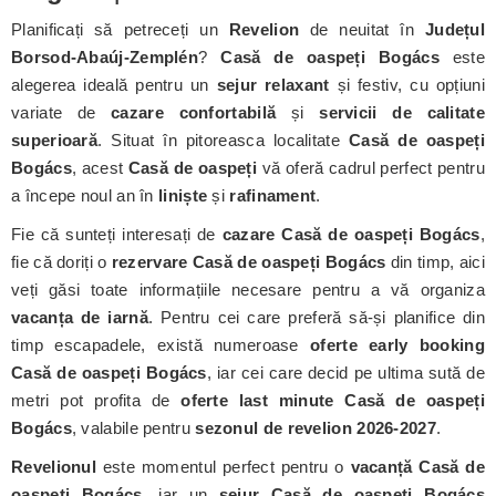
Planificați să petreceți un
Revelion
de neuitat în
Județul
Borsod-Abaúj-Zemplén
?
Casă de oaspeți Bogács
este
alegerea ideală pentru un
sejur relaxant
și festiv, cu opțiuni
variate de
cazare confortabilă
și
servicii de calitate
superioară
. Situat în pitoreasca localitate
Casă de oaspeți
Bogács
, acest
Casă de oaspeți
vă oferă cadrul perfect pentru
a începe noul an în
liniște
și
rafinament
.
Fie că sunteți interesați de
cazare Casă de oaspeți Bogács
,
fie că doriți o
rezervare Casă de oaspeți Bogács
din timp, aici
veți găsi toate informațiile necesare pentru a vă organiza
vacanța de iarnă
. Pentru cei care preferă să-și planifice din
timp escapadele, există numeroase
oferte early booking
Casă de oaspeți Bogács
, iar cei care decid pe ultima sută de
metri pot profita de
oferte last minute Casă de oaspeți
Bogács
, valabile pentru
sezonul de revelion 2026-2027
.
Revelionul
este momentul perfect pentru o
vacanță Casă de
oaspeți Bogács
, iar un
sejur Casă de oaspeți Bogács