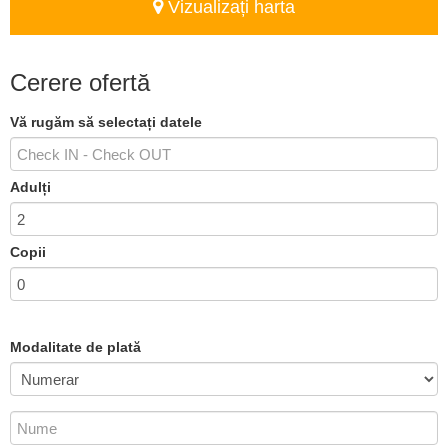
Vizualizați harta
Cerere ofertă
Vă rugăm să selectați datele
Adulți
Copii
Modalitate de plată